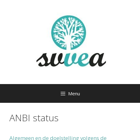
Ga
naar
de
inhoud
Menu
ANBI status
Algemeen en de doelstelling volgens de